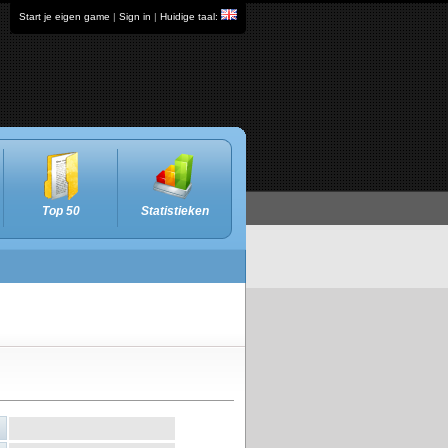
Start je eigen game
|
Sign in
|
Huidige taal:
Top 50
Statistieken