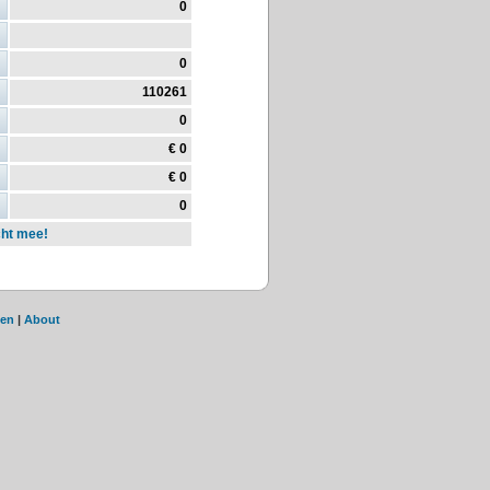
0
0
110261
0
€ 0
€ 0
0
cht mee!
den
|
About