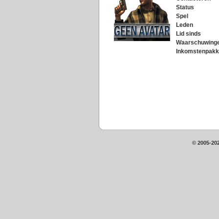
Status
Spel
Leden
Lid sinds
Waarschuwing
Inkomstenpakk
© 2005-2